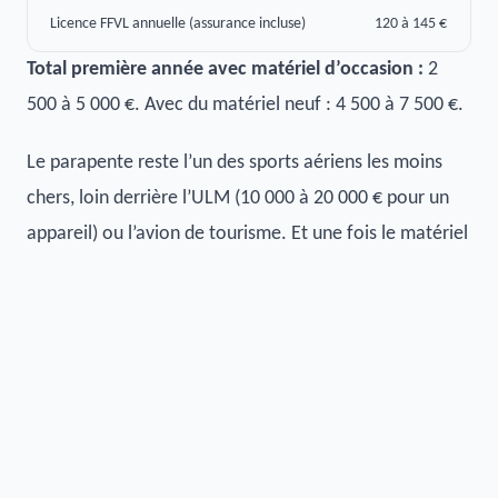
Licence FFVL annuelle (assurance incluse)
120 à 145 €
Total première année avec matériel d’occasion :
2
500 à 5 000 €. Avec du matériel neuf : 4 500 à 7 500 €.
Le parapente reste l’un des sports aériens les moins
chers, loin derrière l’ULM (10 000 à 20 000 € pour un
appareil) ou l’avion de tourisme. Et une fois le matériel
acquis, voler ne coûte plus que la licence annuelle et le
transport vers le site.
L’étape suivante : le hike and fly
Une fois le brevet de pilote en poche, une discipline
ouvre des perspectives nouvelles : le
hike and fly, qui