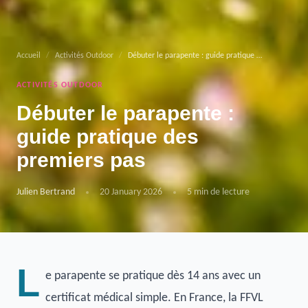
Accueil
/
Activités Outdoor
/
Débuter le parapente : guide pratique des premiers pas
ACTIVITÉS OUTDOOR
Débuter le parapente :
guide pratique des
premiers pas
Julien Bertrand
20 January 2026
5 min de lecture
L
e parapente se pratique dès 14 ans avec un
certificat médical simple. En France, la FFVL